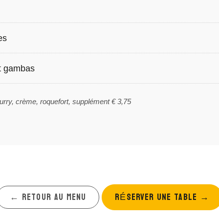
es
et gambas
urry, crème, roquefort, supplément € 3,75
← RETOUR AU MENU
RÉSERVER UNE TABLE
→