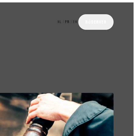
Réserver
NL
FR
EN
/
/